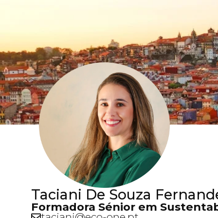
Taciani De Souza Fernand
Formadora Sénior em Sustentabi
taciani@eco-one.pt