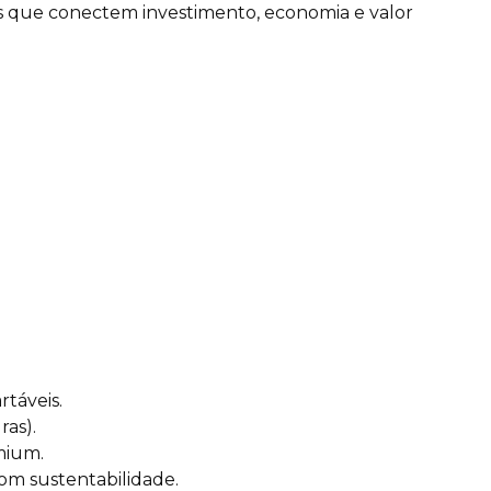
cas que conectem investimento, economia e valor
táveis.
ras).
mium.
om sustentabilidade.