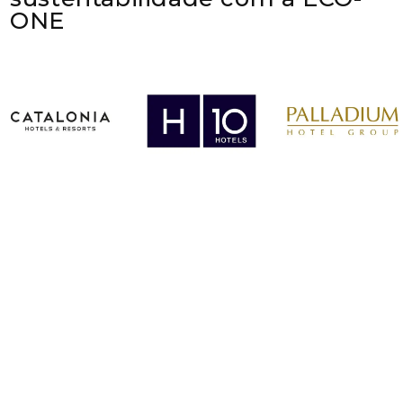
ONE
Queres saber por que mais
de
6.000 colaboradores de
hotéis
já se formaram em
sustentabilidade em linha
com a ECO-ONE?
Descobre a DEMO gratuita do curso de
Introdução à sustentabilidade hoteleira.