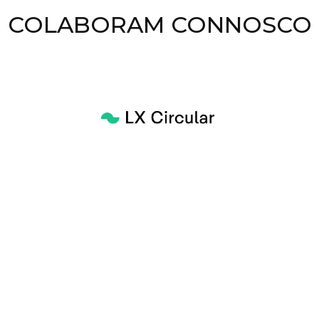
COLABORAM CONNOSCO
sso próximo evento: L
unirá os principais hoteleiros da cidade pa
 Vamos conhecer projetos inovadores já em cu