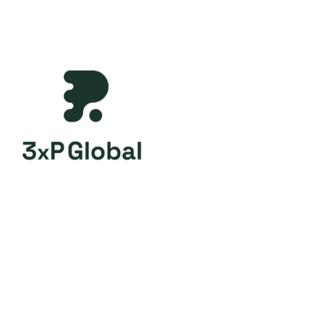
isboa
ra refletir e debater sobre a
rso e partilhar experiências