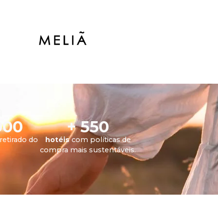
a
000
+ 550
retirado do
hotéis
com políticas de
compra mais sustentáveis.