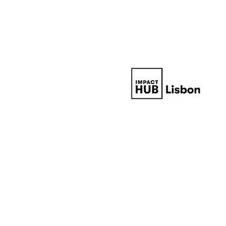
O no
Um espaço de encontro que re
sustentabilidade hoteleira.