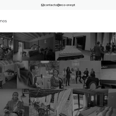
contacto@eco-one.pt
mos