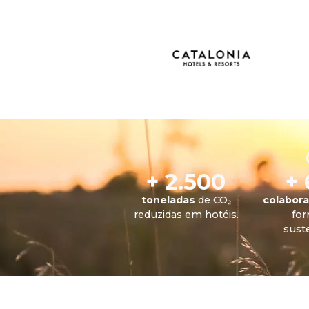
+ 2.500
+
toneladas
de CO₂
colabor
reduzidas em hotéis.
fo
suste