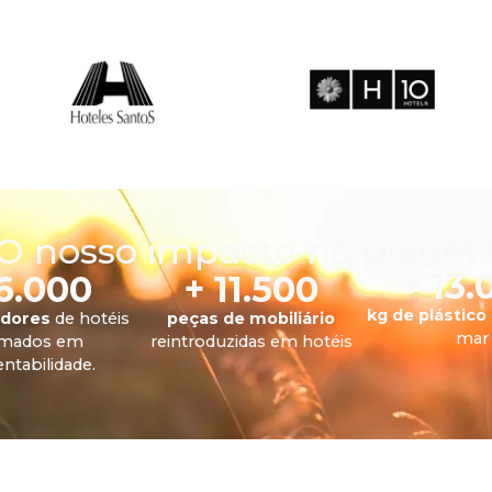
O nosso impacto no planet
+ 13.
 6.000
+ 11.500
kg de plástico
adores
de hotéis
peças de mobiliário
mar
rmados em
reintroduzidas em hotéis
ntabilidade.